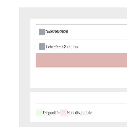
Du
1
chambre /
2
adultes
-
Disponible
-
Non-disponible