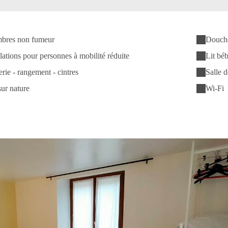
bres non fumeur
Douche 
llations pour personnes à mobilité réduite
Lit bé
rie - rangement - cintres
Salle d
ur nature
Wi-Fi