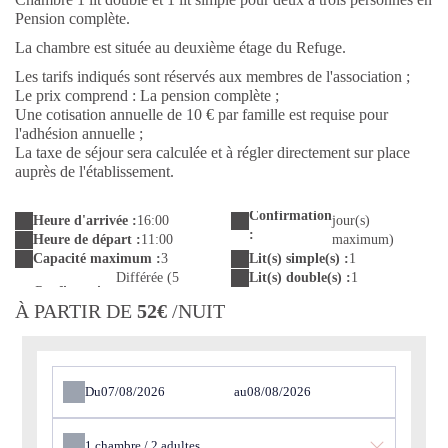
Pension complète.
La chambre est située au deuxième étage du Refuge.
Les tarifs indiqués sont réservés aux membres de l'association ;
Le prix comprend : La pension complète ;
Une cotisation annuelle de 10 € par famille est requise pour
l'adhésion annuelle ;
La taxe de séjour sera calculée et à régler directement sur place
auprès de l'établissement.
Confirmation
Heure d'arrivée :
16:00
jour(s)
:
Heure de départ :
11:00
maximum)
Capacité maximum :
3
Lit(s) simple(s) :
1
Différée (5
Lit(s) double(s) :
1
À PARTIR DE
52€
/NUIT
Du
au
1
chambre /
2
adultes